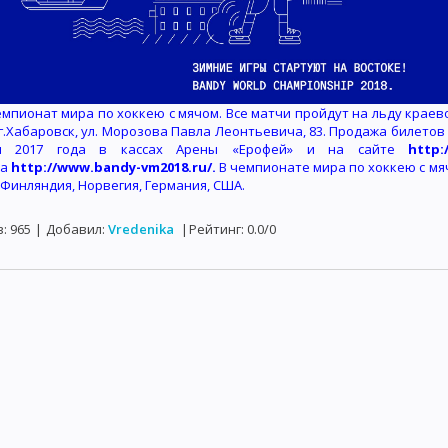
мпионат мира по хоккею с мячом. Все матчи пройдут на льду краев
 г.Хабаровск, ул. Морозова Павла Леонтьевича, 83. Продажа билето
я 2017 года в кассах Арены «Ерофей» и на сайте
http:
а
http://www.bandy-vm2018.ru/
.
В чемпионате мира по хоккею с мя
 Финляндия, Норвегия, Германия, США.
в
:
965
|
Добавил
:
Vredenika
|
Рейтинг
:
0.0
/
0