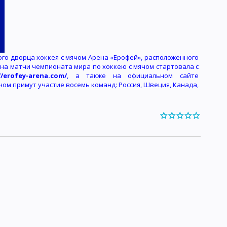
ого дворца хоккея с мячом Арена «Ерофей», расположенного
в на матчи чемпионата мира по хоккею с мячом стартовала с
//erofey-arena.com/
, а также на официальном сайте
чом примут участие восемь команд: Россия, Швеция, Канада,