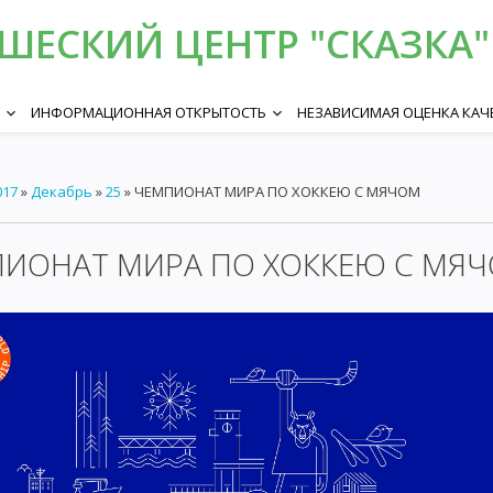
ЕСКИЙ ЦЕНТР "СКАЗКА" 
ИНФОРМАЦИОННАЯ ОТКРЫТОСТЬ
НЕЗАВИСИМАЯ ОЦЕНКА КАЧ
keyboard_arrow_down
keyboard_arrow_down
017
»
Декабрь
»
25
» ЧЕМПИОНАТ МИРА ПО ХОККЕЮ С МЯЧОМ
ИОНАТ МИРА ПО ХОККЕЮ С МЯ