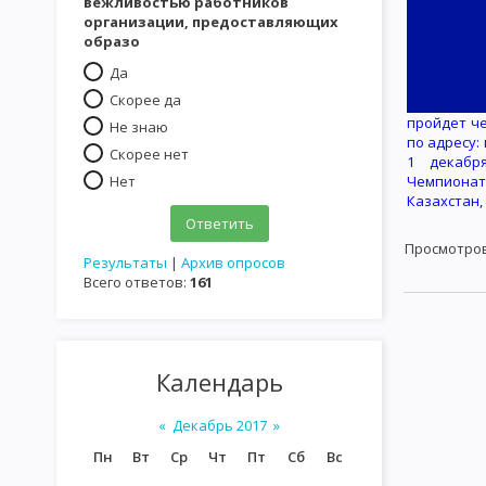
вежливостью работников
организации, предоставляющих
образо
Да
Скорее да
пройдет че
Не знаю
по адресу:
Скорее нет
1 декабр
Нет
Чемпионат
Казахстан,
Просмотро
Результаты
|
Архив опросов
Всего ответов:
161
Календарь
«
Декабрь 2017
»
Пн
Вт
Ср
Чт
Пт
Сб
Вс