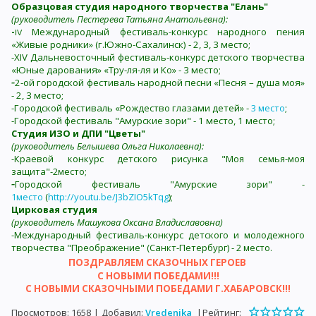
Образцовая студия народного творчества "Елань"
(руководитель Пестерева Татьяна Анатольевна):
-
Международный фестиваль-конкурс народного пения
IV
«Живые родники» (г.Южно-Сахалинск) - 2, 3, 3 место;
-XIV
Дальневосточный фестиваль-конкурс детского творчества
«Юные дарования» «Тру-ля-ля и Ко» - 3 место;
-
2-ой городской фестиваль народной песни «Песня – душа моя»
- 2, 3 место;
-Городской фестиваль «Рождество глазами детей» -
3 место
;
-Городской фестиваль "Амурские зори" - 1 место, 1 место;
Студия ИЗО и ДПИ "Цветы"
(руководитель Белышева Ольга Николаевна):
-Краевой конкурс детского рисунка "Моя семья-моя
защита"-
2место
;
-
Городской фестиваль "Амурские зори" -
1место
(
http://youtu.be/J3bZIO5kTqg
);
Цирковая студия
(руководитель Машукова Оксана Владиславовна)
-Международный фестиваль-конкурс детского и молодежного
творчества "Преображение" (Санкт-Петербург) - 2 место.
ПОЗДРАВЛЯЕМ СКАЗОЧНЫХ ГЕРОЕВ
С НОВЫМИ ПОБЕДАМИ!!!
С НОВЫМИ СКАЗОЧНЫМИ ПОБЕДАМИ Г.ХАБАРОВСК!!!
Просмотров
:
1658
|
Добавил
:
Vredenika
|
Рейтинг
: