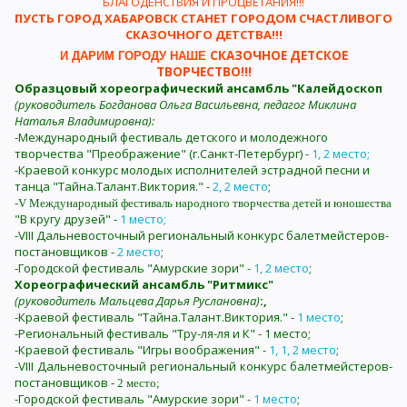
БЛАГОДЕНСТВИЯ И ПРОЦВЕТАНИЯ!!!
ПУСТЬ ГОРОД ХАБАРОВСК СТАНЕТ ГОРОДОМ СЧАСТЛИВОГО
СКАЗОЧНОГО ДЕТСТВА!!!
СКАЗОЧНОЕ ДЕТСКОЕ
И ДАРИМ ГОРОДУ НАШЕ
ТВОРЧЕСТВО!!!
Образцовый хореографический ансамбль "Калейдоскоп
(руководитель Богданова Ольга Васильевна, педагог Миклина
Наталья Владимировна):
-Международный фестиваль детского и молодежного
творчества "Преображение" (г.Санкт-Петербург) -
1, 2 место;
-Краевой конкурс молодых исполнителей эстрадной песни и
танца "Тайна.Талант.Виктория." -
2, 2 место
;
-
V
Международный фестиваль народного творчества детей и юношества
"В кругу друзей" -
1 место;
-
VIII
Дальневосточный региональный конкурс балетмейстеров-
постановщиков
-
2 место
;
-Городской фестиваль "Амурские зори" -
1, 2 место
;
Хореографический ансамбль "Ритмикс"
(руководитель Мальцева Дарья Руслановна)
:,
-Краевой фестиваль "Тайна.Талант.Виктория." -
1 место
;
-Региональный
фестиваль "Тру-ля-ля и К" - 1 место;
-Краевой фестиваль "Игры воображения" -
1, 1, 2 место
;
-
VIII
Дальневосточный региональный конкурс балетмейстеров-
постановщиков
- 2 место;
-Городской фестиваль "Амурские зори" -
1 место
;