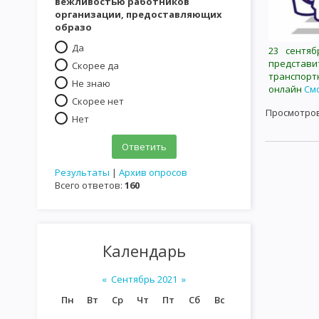
вежливостью работников
организации, предоставляющих
образо
Да
23 сентяб
представи
Скорее да
транспорт
Не знаю
онлайн
См
Скорее нет
Просмотро
Нет
Результаты
|
Архив опросов
Всего ответов:
160
Календарь
«
Сентябрь 2021
»
Пн
Вт
Ср
Чт
Пт
Сб
Вс