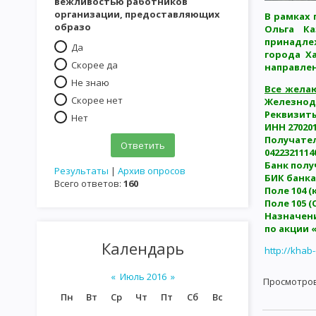
вежливостью работников
организации, предоставляющих
В рамках
образо
Ольга К
принадле
Да
города Х
Скорее да
направлен
Не знаю
Все жела
Скорее нет
Железнодо
Реквизит
Нет
ИНН 270201
Получател
0422321114
Банк полу
Результаты
|
Архив опросов
БИК банка:
Всего ответов:
160
Поле 104 (
Поле 105 (
Назначен
по акции 
Календарь
http://kha
«
Июль 2016
»
Просмотро
Пн
Вт
Ср
Чт
Пт
Сб
Вс