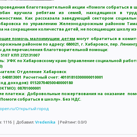
 проведения благотворительной акции «Помоги собраться в
азбан вручила ребятам из семей, находящихся в тру
жностями. Как рассказала заведующий сектором социаль
абаровска по управлению Железнодорожным районом Тама
а на сокращение количества детей, не посещающих школу из-
ющие помочь малоимущим детям
могут обратиться в комит
рожным районом по адресу: 680021, г. Хабаровск, пер. Ленинград
ы для перечисления благотворительной помощи:
5107 КПП 272131007
ь: УФК по Хабаровскому краю (управление социальной работ
0)
чателя: Отделение Хабаровск
 040813001 Расчетный счет: 40101810300000010001
код доходов): 01520704050040000180
ОКТМО): 08701000001
ие платежа: Добровольные пожертвования на оказание по
«Помоги собраться в школу». Без НДС.
b-open.ru/Открытый город
в
:
1116
|
Добавил
:
Vredenika
|
Рейтинг
:
0.0
/
0