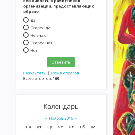
вежливостью работников
организации, предоставляющих
образо
Да
Скорее да
Не знаю
Скорее нет
Нет
Результаты
|
Архив опросов
Всего ответов:
160
Календарь
«
Ноябрь 2016
»
Пн
Вт
Ср
Чт
Пт
Сб
Вс