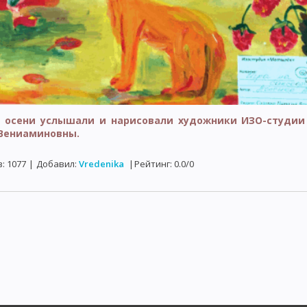
 осени услышали и нарисовали художники ИЗО-студии 
Вениаминовны.
в
:
1077
|
Добавил
:
Vredenika
|
Рейтинг
:
0.0
/
0