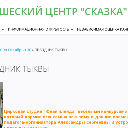
ЕСКИЙ ЦЕНТР "СКАЗКА" 
ИНФОРМАЦИОННАЯ ОТКРЫТОСТЬ
НЕЗАВИСИМАЯ ОЦЕНКА КАЧ
keyboard_arrow_down
keyboard_arrow_down
019
»
Октябрь
»
30
» ПРАЗДНИК ТЫКВЫ
ДНИК ТЫКВЫ
Цирковая студия "Юная плеяда" веселыми конкурсами 
который кормил всю семью всю зиму в давние времен
педагога-организатора Александры Сергеевны и уст
цирковых артистов.