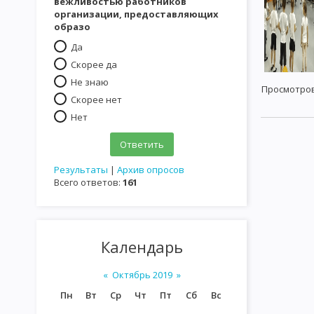
вежливостью работников
организации, предоставляющих
образо
Да
Скорее да
Не знаю
Просмотро
Скорее нет
Нет
Результаты
|
Архив опросов
Всего ответов:
161
Календарь
«
Октябрь 2019
»
Пн
Вт
Ср
Чт
Пт
Сб
Вс