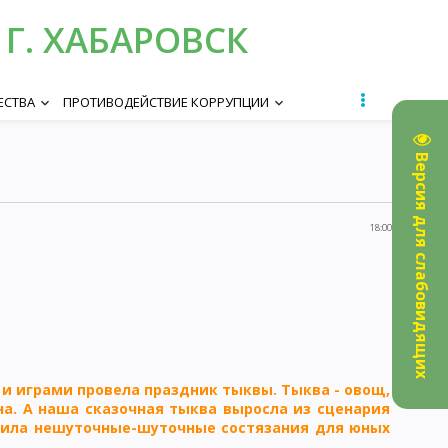
Г. ХАБАРОВСК
ЕСТВА
ПРОТИВОДЕЙСТВИЕ КОРРУПЦИИ
keyboard_arrow_down
keyboard_arrow_down
Версия для слабовидящих
18:00
и играми провела праздник тыквы. Тыква - овощ,
а. А наша сказочная тыква выросла из сценария
роила нешуточные-шуточные состязания для юных