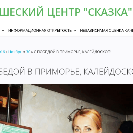
ЕСКИЙ ЦЕНТР "СКАЗКА" 
ИНФОРМАЦИОННАЯ ОТКРЫТОСТЬ
НЕЗАВИСИМАЯ ОЦЕНКА КАЧ
keyboard_arrow_down
keyboard_arrow_down
016
»
Ноябрь
»
30
» С ПОБЕДОЙ В ПРИМОРЬЕ, КАЛЕЙДОСКОП!
БЕДОЙ В ПРИМОРЬЕ, КАЛЕЙДОСК