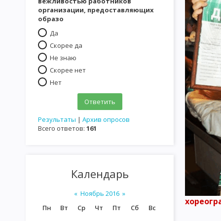
вежливостью работников
организации, предоставляющих
образо
Да
Скорее да
Не знаю
Скорее нет
Нет
Результаты
|
Архив опросов
Всего ответов:
161
Календарь
«
Ноябрь 2016
»
хореогр
Пн
Вт
Ср
Чт
Пт
Сб
Вс