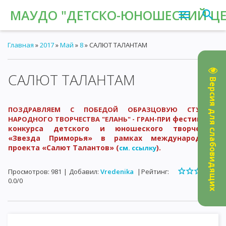
МАУДО "ДЕТСКО-ЮНОШЕСКИЙ ЦЕН
Главная
»
2017
»
Май
»
8
» САЛЮТ ТАЛАНТАМ
САЛЮТ ТАЛАНТАМ
14:39
Версия для слабовидящих
ПОЗДРАВЛЯЕМ С ПОБЕДОЙ ОБРАЗЦОВУЮ СТУДИЮ
фестиваль-
НАРОДНОГО ТВОРЧЕСТВА "ЕЛАНЬ" - ГРАН-ПРИ
конкурса детского и юношеского творчества
«Звезда Приморья» в рамках международного
проекта «Салют Талантов» (
).
см. ссылку
Просмотров
:
981
|
Добавил
:
Vredenika
|
Рейтинг
:
0.0
/
0