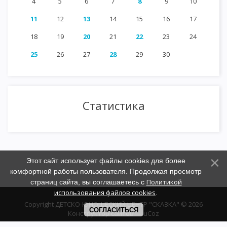
4
5
6
7
8
9
10
11
12
13
14
15
16
17
18
19
20
21
22
23
24
25
26
27
28
29
30
Статистика
Этот сайт использует файлы cookies для более
комфортной работы пользователя. Продолжая просмотр
Политикой
страниц сайта, вы соглашаетесь с
использования файлов cookies
.
Copyright ДЕТСКО-ЮНОШЕСКИЙ ЦЕНТР "СКАЗКА" © 2026
СОГЛАСИТЬСЯ
Конструктор сайтов
—
uCoz