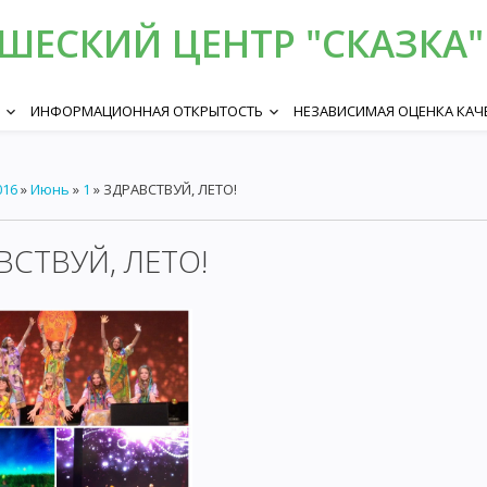
ЕСКИЙ ЦЕНТР "СКАЗКА" 
ИНФОРМАЦИОННАЯ ОТКРЫТОСТЬ
НЕЗАВИСИМАЯ ОЦЕНКА КАЧ
keyboard_arrow_down
keyboard_arrow_down
016
»
Июнь
»
1
» ЗДРАВСТВУЙ, ЛЕТО!
ВСТВУЙ, ЛЕТО!