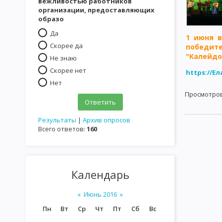
вежливостью работников
организации, предоставляющих
образо
Да
1 июня 
Скорее да
победите
"Калейдо
Не знаю
Скорее нет
https://Ел
Нет
Просмотро
Результаты
|
Архив опросов
Всего ответов:
160
Календарь
«
Июнь 2016
»
Пн
Вт
Ср
Чт
Пт
Сб
Вс