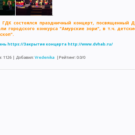
в ГДК состоялся праздничный концерт, посвященный Д
ли городского конкурса "Амурские зори", в т.ч. детски
скоп".
ань
https://Закрытие концерта
http://www.dvhab.ru/
в
:
1126
|
Добавил
:
Vredenika
|
Рейтинг
:
0.0
/
0